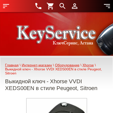
Главная
 \ 
Интернет-магазин
 \ 
Оборудование
 \ 
Xhorse
 \ 
Выкидной ключ - Xhorse VVDI XEDS00EN в стиле Peugeot, 
Sitroen
Выкидной ключ - Xhorse VVDI
XEDS00EN в стиле Peugeot, Sitroen