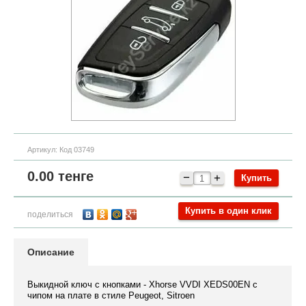
Артикул:
Код 03749
0.00
тенге
−
+
Купить в один клик
поделиться
Описание
Выкидной ключ с кнопками - Xhorse VVDI XEDS00EN с
чипом на плате в стиле Peugeot, Sitroen