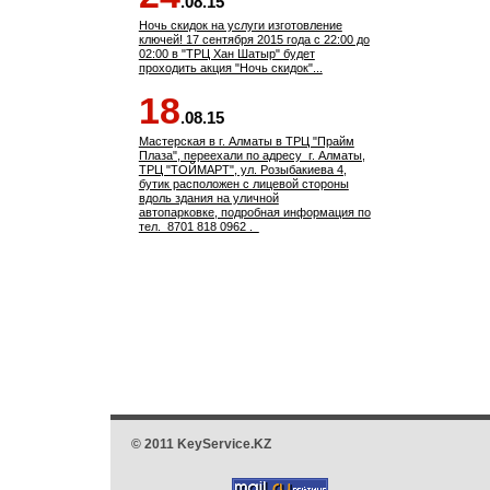
.08.15
Ночь скидок на услуги изготовление
ключей! 17 сентября 2015 года с 22:00 до
02:00 в "ТРЦ Хан Шатыр" будет
проходить акция "Ночь скидок"...
18
.08.15
Мастерская в г. Алматы в ТРЦ "Прайм
Плаза", переехали по адресу г. Алматы,
ТРЦ "ТОЙМАРТ", ул. Розыбакиева 4,
бутик расположен с лицевой стороны
вдоль здания на уличной
автопарковке, подробная информация по
тел. 8701 818 0962 .
© 2011 KeyService.KZ