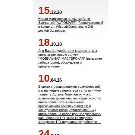
15
.12.20
Новая мастерская на рынке Авто-
Запчастей "AUTOMART", Расположенный
в конце ул. Абылай-Хана, возле 2-й
деской больницы.
18
.10.18
Для Вашего удобства и комфорта, мы
предлагаем новую услугу
"МОБИЛЬНАЯ МАСТЕРСКАЯ" (выездная
лабаратория), оборудован и
предназначен...
10
.04.16
В связи с расширениями возможностей,
мы начинаем заниматься услугами Чип-
тюнинг в Астане. Чип-тюнинг – это
изменение динамических характеристик
автомобиля путем изменение
программного обеспечения(ПО) в
электронном блоке управления(ЭБУ)
автомобиля на более производительное/
расширенное ПО, либо калибровка
заводского ПО под ваши потребности...
24