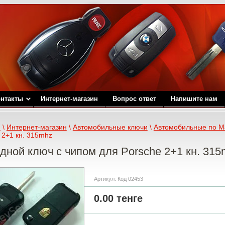
онтакты
Интернет-магазин
Вопрос ответ
Напишите нам
я
 \ 
Интернет-магазин
 \ 
Автомобильные ключи
 \ 
Автомобильные по М
 2+1 кн. 315mhz
дной ключ с чипом для Porsche 2+1 кн. 315
Артикул:
Код 02453
0.00
тенге