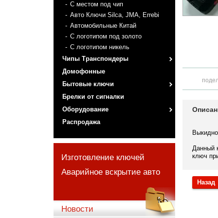
С местом под чип
Авто Ключи Silca, JMA, Errebi
Автомобильные Китай
С логотипом под золото
С логотипом никель
Чипы Транспондеры
Домофонные
поде
Бытовые ключи
Брелки от сигналки
Оборудование
Описан
Распродажа
Выкидно
Данный 
ключ пр
Изготовление ключей
Аварийное вскрытие авто
Назад
Новости