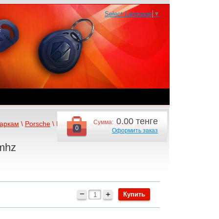
Select Language
▼
0.00 тенге
Сумма:
аркам
 \ 
Porsche
 \ Выкидной ключ с чипом для 
0
Оформить заказ
mhz
−
+