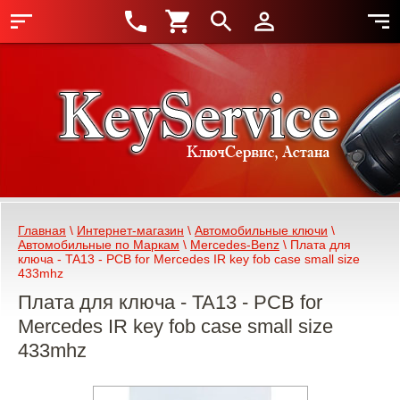
Главная
 \ 
Интернет-магазин
 \ 
Автомобильные ключи
 \ 
Автомобильные по Маркам
 \ 
Mercedes-Benz
 \ Плата для 
ключа - TA13 - PCB for Mercedes IR key fob case small size 
433mhz
Плата для ключа - TA13 - PCB for
Mercedes IR key fob case small size
433mhz