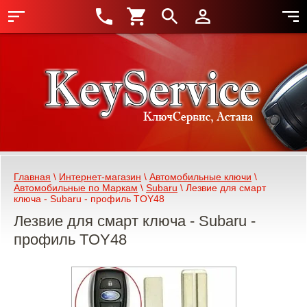
Главная
 \ 
Интернет-магазин
 \ 
Автомобильные ключи
 \ 
Автомобильные по Маркам
 \ 
Subaru
 \ Лезвие для смарт 
ключа - Subaru - профиль TOY48
Лезвие для смарт ключа - Subaru -
профиль TOY48