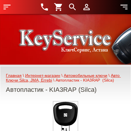
Главная
 \ 
Интернет-магазин
 \ 
Автомобильные ключи
 \ 
Авто 
Ключи Silca, JMA, Errebi
 \ Автопластик - KIA3RAP  (Silca)
Автопластик - KIA3RAP (Silca)