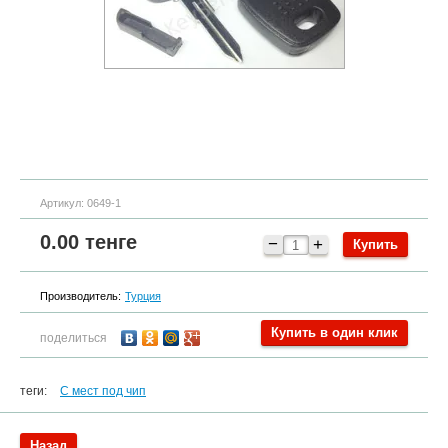
Артикул:
0649-1
0.00
тенге
−
+
Производитель:
Турция
Купить в один клик
поделиться
теги:
С мест под чип
Назад